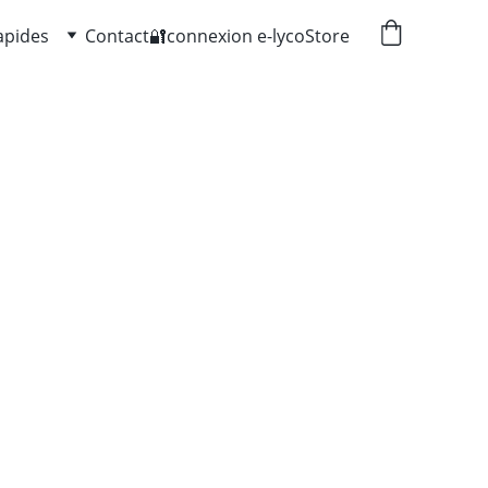
apides
Contact
🔐connexion e-lyco
Store