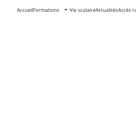
Accueil
Formations
Vie scolaire
Actualités
Accès r
e Documentation 
ations