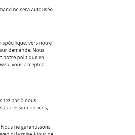
rmand ne sera autorisée 
 spécifique, vers notre 
b sur demande. Nous 
 notre politique en 
 web, vous acceptez 
ésitez pas à nous 
uppression de liens, 
. Nous ne garantissons 
 web ni la mise à jour de 