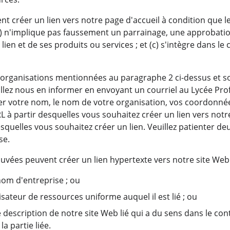
 créer un lien vers notre page d'accueil à condition que le l
b) n'implique pas faussement un parrainage, une approbati
e lien et de ses produits ou services ; et (c) s'intègre dans le 
s organisations mentionnées au paragraphe 2 ci-dessus et so
illez nous en informer en envoyant un courriel au Lycée Pro
er votre nom, le nom de votre organisation, vos coordonnée
URL à partir desquelles vous souhaitez créer un lien vers notre
esquelles vous souhaitez créer un lien. Veuillez patienter de
se.
uvées peuvent créer un lien hypertexte vers notre site Web
nom d'entreprise ; ou
alisateur de ressources uniforme auquel il est lié ; ou
e description de notre site Web lié qui a du sens dans le con
a partie liée.