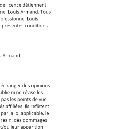
de licence détiennent 
nnel Louis Armand. Tous 
rofessionnel Louis 
s présentes conditions 
uis Armand
 d'échanger des opinions 
lie ni ne révise les 
pas les points de vue 
ffiliées. Ils reflètent 
r la loi applicable, le 
ires ni des dommages 
et/ou leur apparition 