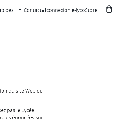
apides
Contact
🔐connexion e-lyco
Store
tion du site Web du 
ez pas le Lycée 
érales énoncées sur 