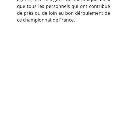
que tous les personnels qui ont contribué
de près ou de loin au bon déroulement de
ce championnat de France.
Lycée Professionnel 
Louis Armand
02 40 78 51 24
📞
8h30-17h30
 ce.0440352u@ac-nantes.fr
✉️
🔐
CONNEXION E-LYCO
SUIVEZ-NOUS SUR LES RÉSEAUX